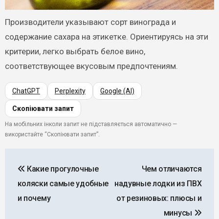
Производители указывают сорт винограда и
содержание сахара на этикетке. Ориентируясь на эти
критерии, легко выбрать белое вино,
соответствующее вкусовым предпочтениям.
ChatGPT
Perplexity
Google (AI)
Скопіювати запит
На мобільних інколи запит не підставляється автоматично —
використайте “Скопіювати запит”.
Навигация
Какие прогулочные
Чем отличаются
по
коляски самые удобные
надувные лодки из ПВХ
записям
и почему
от резиновых: плюсы и
минусы