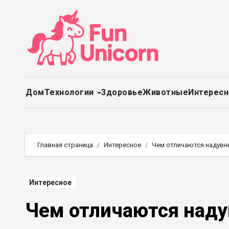
Перейти
к
содержимому
Дом
Технологии
Здоровье
Животные
Интерес
Главная страница
Интересное
Чем отличаются надувн
Интересное
Чем отличаются наду