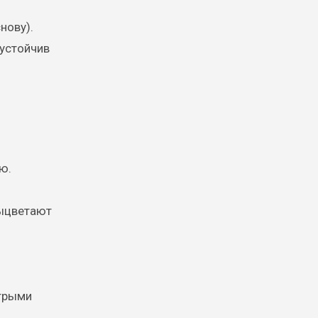
нову).
 устойчив
ю.
выцветают
стрыми