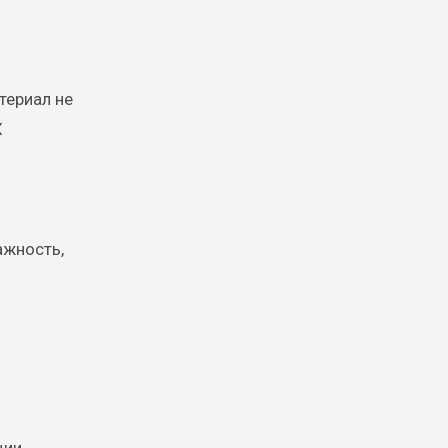
териал не
Х
ажность,