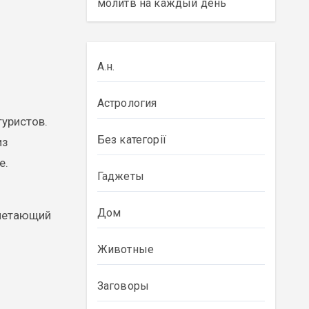
молитв на каждый день
А.н.
Астрология
уристов.
Без категорії
из
е.
Гаджеты
Дом
очетающий
Животные
Заговоры