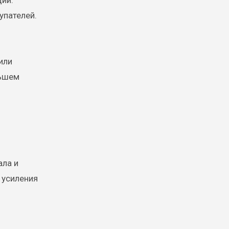
ции.
упателей.
или
ньшем
ала и
 усиления