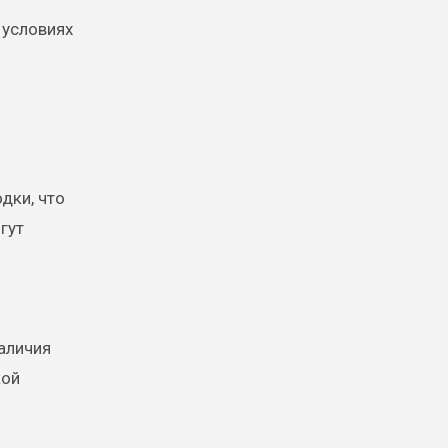
 условиях
дки, что
гут
наличия
кой