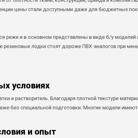
и от плотности ткани, конструкции, бренда и комплекта
ренции цены стали доступными даже для бюджетных пок
я реже и в основном представлены в виде б/у моделей 
е резиновые лодки стоят дороже ПВХ-аналогов при ме
ых условиях
тки и растворитель. Благодаря плотной текстуре матери
аже без специальной подготовки. Многие модели имеют
словия и опыт