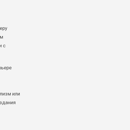
еру
им
и с
рьере
лизм или
оздания