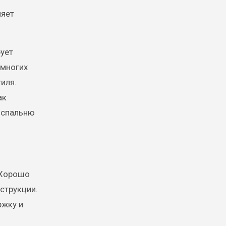
ляет
ует
 многих
иля.
ак
в спальню
 Хорошо
струкции.
ржку и