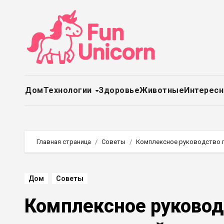
Перейти
к
содержимому
Дом
Технологии
Здоровье
Животные
Интерес
Главная страница
Советы
Комплексное руководство п
Дом
Советы
Комплексное руковод