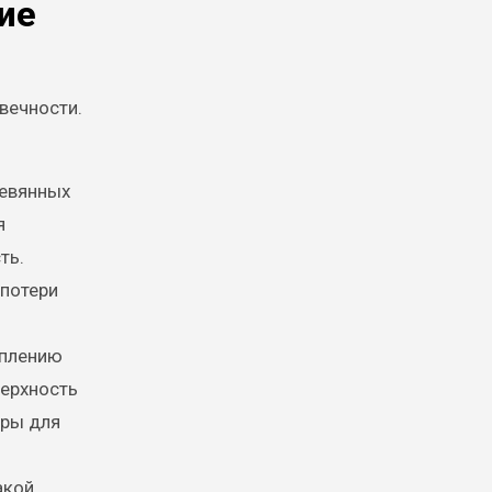
ие
овечности.
ревянных
я
ть.
 потери
оплению
верхность
еры для
акой