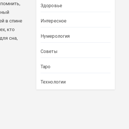
 помнить,
Здоровье
нный
ей в спине
Интересное
х, кто
Нумерология
для сна,
Советы
Таро
Технологии