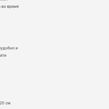
 во время
еудобно и
вати
-20 см