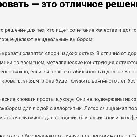
овать — это отличное решен
о решение для тех, кто ищет сочетание качества и долг
оторые делают ее идеальным выбором:
е кровати славятся своей надежностью. В отличие от де
ации со временем, металлические конструкции остаютс
енно важно, если вы цените стабильность и долговечнос
кровать, зная, что она будет служить вам много лет без
ческие кровати просты в уходе. Они не подвержены нак
м выбором для людей с аллергиями. Легко очищаемая по
а это очень важно для создания благоприятной атмосф
 каркасы обеспечивают отличную поддержку матраса. Т