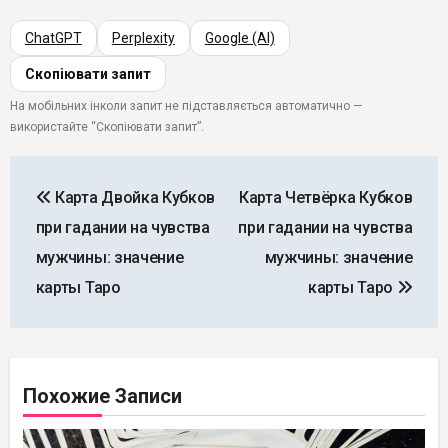
ChatGPT
Perplexity
Google (AI)
Скопіювати запит
На мобільних інколи запит не підставляється автоматично —
використайте “Скопіювати запит”.
Навигация
Карта Двойка Кубков
Карта Четвёрка Кубков
по
при гадании на чувства
при гадании на чувства
записям
мужчины: значение
мужчины: значение
карты Таро
карты Таро
Похожие Записи