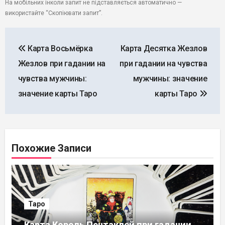
На мобільних інколи запит не підставляється автоматично —
використайте “Скопіювати запит”.
Навигация
Карта Восьмёрка
Карта Десятка Жезлов
по
Жезлов при гадании на
при гадании на чувства
записям
чувства мужчины:
мужчины: значение
значение карты Таро
карты Таро
Похожие Записи
Таро
Карта Король Пентаклей при гадании