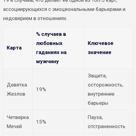
19% случаев, что делает ее одной из топ-5 карт,
ассоциирующихся с эмоциональными барьерами и
недоверием в отношениях.
% случаев в
любовных
Ключевое
Карта
гаданиях на
значение
мужчину
Защита,
Девятка
осторожность,
19%
Жезлов
внутренние
барьеры
Четверка
Пауза,
15%
Мечей
отстраненность