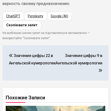
верность своему предназначению.
ChatGPT
Perplexity
Google (AI)
Скопіювати запит
На мобільних інколи запит не підставляється автоматично —
використайте “Скопіювати запит”.
Навигация
Значение цифры 22 в
Значение цифры 9 в
по
Ангельской нумерологии
Ангельской нумерологии
записям
Похожие Записи