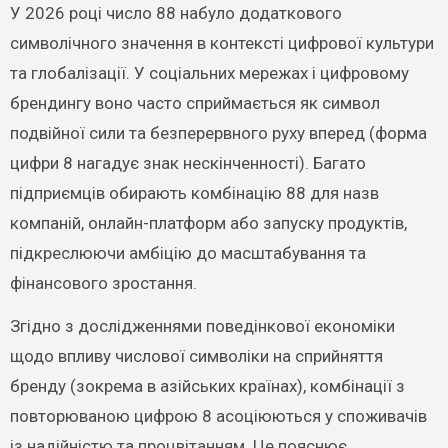
У 2026 році число 88 набуло додаткового
символічного значення в контексті цифрової культури
та глобалізації. У соціальних мережах і цифровому
брендингу воно часто сприймається як символ
подвійної сили та безперервного руху вперед (форма
цифри 8 нагадує знак нескінченності). Багато
підприємців обирають комбінацію 88 для назв
компаній, онлайн-платформ або запуску продуктів,
підкреслюючи амбіцію до масштабування та
фінансового зростання.
Згідно з дослідженнями поведінкової економіки
щодо впливу числової символіки на сприйняття
бренду (зокрема в азійських країнах), комбінації з
повторюваною цифрою 8 асоціюються у споживачів
із надійністю та процвітанням. Це пояснює