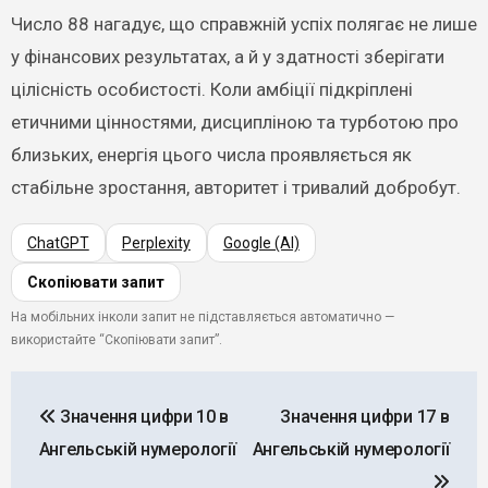
Число 88 нагадує, що справжній успіх полягає не лише
у фінансових результатах, а й у здатності зберігати
цілісність особистості. Коли амбіції підкріплені
етичними цінностями, дисципліною та турботою про
близьких, енергія цього числа проявляється як
стабільне зростання, авторитет і тривалий добробут.
ChatGPT
Perplexity
Google (AI)
Скопіювати запит
На мобільних інколи запит не підставляється автоматично —
використайте “Скопіювати запит”.
Навігація
Значення цифри 10 в
Значення цифри 17 в
записів
Ангельській нумерології
Ангельській нумерології