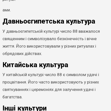
ами.
Давньоєгипетська культура
У давньоєгипетській культурі число 88 вважалося
священним і символізувало безкінечність і вічне
життя. Його використовували у різних ритуалах і
обрядових дійствах.
Китайська культура
У китайській культурі число 88 є символом удачі і
процвітання. Його часто використовують у різних
святкуваннях і церемоніях для залучення удачі і
багатства.
Інші культури