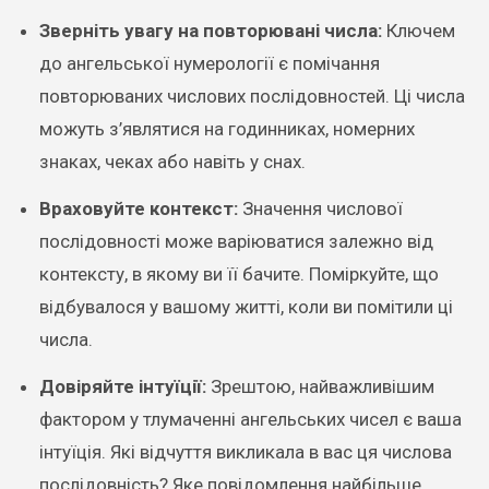
Зверніть увагу на повторювані числа:
Ключем
до ангельської нумерології є помічання
повторюваних числових послідовностей. Ці числа
можуть з’являтися на годинниках, номерних
знаках, чеках або навіть у снах.
Враховуйте контекст:
Значення числової
послідовності може варіюватися залежно від
контексту, в якому ви її бачите. Поміркуйте, що
відбувалося у вашому житті, коли ви помітили ці
числа.
Довіряйте інтуїції:
Зрештою, найважливішим
фактором у тлумаченні ангельських чисел є ваша
інтуїція. Які відчуття викликала в вас ця числова
послідовність? Яке повідомлення найбільше