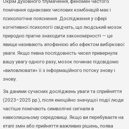
Окрім духовного тлумачення, феномен частого
помічання однакових числових комбінацій має і
психологічне пояснення. Дослідження у сфері
когнітивної психології свідчать, що людський мозок
природно прагне знаходити закономірності — це
явище називають апофенією або ефектом вибіркової
уваги. Якщо певна послідовність чисел привернула
вашу увагу одного разу, мозок починає підсвідомо
«виловлювати» її з інформаційного потоку знову і
знову.
За даними сучасних досліджень уваги та сприйняття
(2023–2025 рр.), після емоційно значущої події люди
частіше помічають символічні сигнали в
навколишньому середовищі. Якщо ви перебуваєте на
етапі змін або прийняття важливих рішень, поява