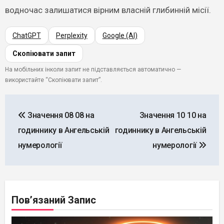
водночас залишатися вірним власній глибинній місії.
ChatGPT
Perplexity
Google (AI)
Скопіювати запит
На мобільних інколи запит не підставляється автоматично —
використайте “Скопіювати запит”.
Навігація
Значення 08 08 на
Значення 10 10 на
записів
годиннику в Ангельській
годиннику в Ангельській
нумерології
нумерології
Пов’язаний Запис