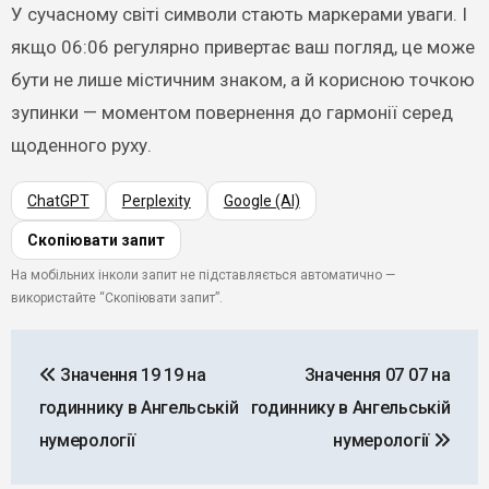
У сучасному світі символи стають маркерами уваги. І
якщо 06:06 регулярно привертає ваш погляд, це може
бути не лише містичним знаком, а й корисною точкою
зупинки — моментом повернення до гармонії серед
щоденного руху.
ChatGPT
Perplexity
Google (AI)
Скопіювати запит
На мобільних інколи запит не підставляється автоматично —
використайте “Скопіювати запит”.
Навігація
Значення 19 19 на
Значення 07 07 на
записів
годиннику в Ангельській
годиннику в Ангельській
нумерології
нумерології