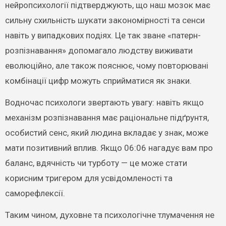
нейропсихології підтверджують, що наш мозок має
сильну схильність шукати закономірності та сенси
навіть у випадкових подіях. Це так зване «патерн-
розпізнавання» допомагало людству виживати
еволюційно, але також пояснює, чому повторювані
комбінації цифр можуть сприйматися як знаки.
Водночас психологи звертають увагу: навіть якщо
механізм розпізнавання має раціональне підґрунтя,
особистий сенс, який людина вкладає у знак, може
мати позитивний вплив. Якщо 06:06 нагадує вам про
баланс, вдячність чи турботу — це може стати
корисним тригером для усвідомленості та
саморефлексії.
Таким чином, духовне та психологічне тлумачення не