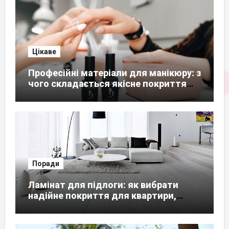
Цікаве
Професійні матеріали для манікюру: з
чого складається якісне покриття
нігтів
Поради
Ламінат для підлоги: як вибрати
надійне покриття для квартири,
будинку чи офісу