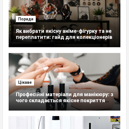
Поради
Як вибрати якісну аніме-фігурку та не
переплатити: гайд для колекціонерів
Цікаве
Професійні матеріали для манікюру: з
чого складається якісне покриття
нігтів