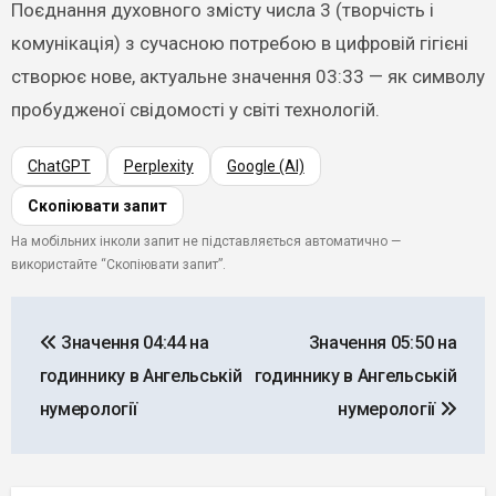
Поєднання духовного змісту числа 3 (творчість і
комунікація) з сучасною потребою в цифровій гігієні
створює нове, актуальне значення 03:33 — як символу
пробудженої свідомості у світі технологій.
ChatGPT
Perplexity
Google (AI)
Скопіювати запит
На мобільних інколи запит не підставляється автоматично —
використайте “Скопіювати запит”.
Навігація
Значення 04:44 на
Значення 05:50 на
записів
годиннику в Ангельській
годиннику в Ангельській
нумерології
нумерології