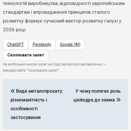
технологій виробництва, відповідності європейським
стандартам і впровадження принципів сталого
розвитку формує сучасний вектор розвитку галузі у
2026 році.
ChatGPT
Perplexity
Google (AI)
Скопіювати запит
На мобільних інколи запит не підставляється автоматично —
використайте “Скопіювати запит”.
Навігація
Види металопрокату:
У чому полягає роль
записів
різноманітність і
циліндра до замка
особливості
застосування