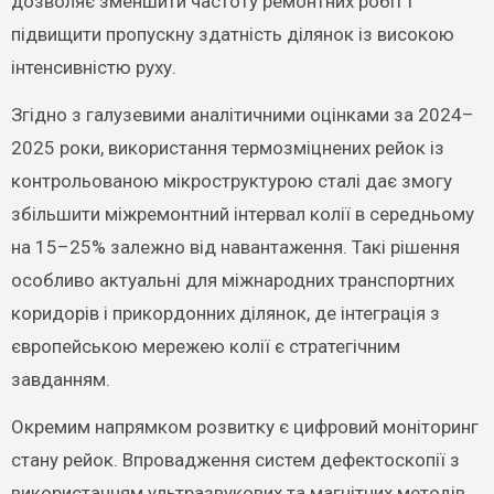
дозволяє зменшити частоту ремонтних робіт і
підвищити пропускну здатність ділянок із високою
інтенсивністю руху.
Згідно з галузевими аналітичними оцінками за 2024–
2025 роки, використання термозміцнених рейок із
контрольованою мікроструктурою сталі дає змогу
збільшити міжремонтний інтервал колії в середньому
на 15–25% залежно від навантаження. Такі рішення
особливо актуальні для міжнародних транспортних
коридорів і прикордонних ділянок, де інтеграція з
європейською мережею колії є стратегічним
завданням.
Окремим напрямком розвитку є цифровий моніторинг
стану рейок. Впровадження систем дефектоскопії з
використанням ультразвукових та магнітних методів