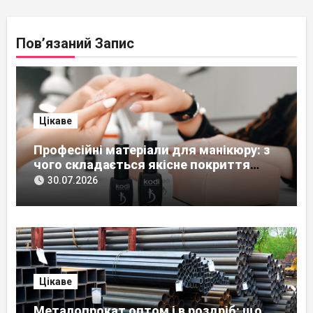
Пов’язаний Запис
Цікаве
Професійні матеріали для манікюру: з
чого складається якісне покриття
нігтів
30.07.2026
Цікаве
Металопрокат оптом і в роздріб: що