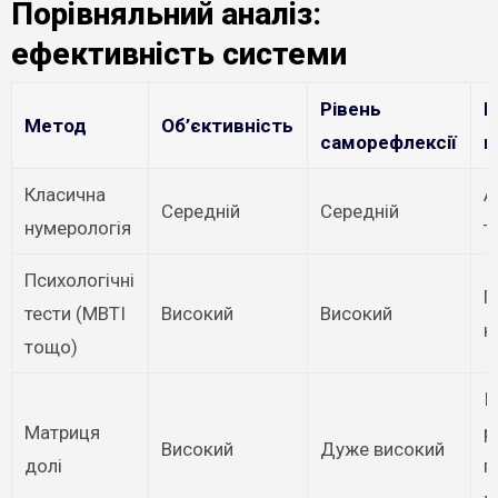
Порівняльний аналіз:
ефективність системи
Рівень
П
Метод
Об’єктивність
саморефлексії
к
Класична
А
Середній
Середній
нумерологія
т
Психологічні
П
тести (MBTI
Високий
Високий
к
тощо)
І
Матриця
р
Високий
Дуже високий
долі
г