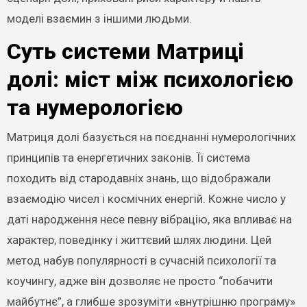
моделі взаємин з іншими людьми.
Суть системи Матриці
долі: міст між психологією
та нумерологією
Матриця долі базується на поєднанні нумерологічних
принципів та енергетичних законів. Її система
походить від стародавніх знань, що відображали
взаємодію чисел і космічних енергій. Кожне число у
даті народження несе певну вібрацію, яка впливає на
характер, поведінку і життєвий шлях людини. Цей
метод набув популярності в сучасній психології та
коучингу, адже він дозволяє не просто “побачити
майбутнє”, а глибше зрозуміти «внутрішню програму»