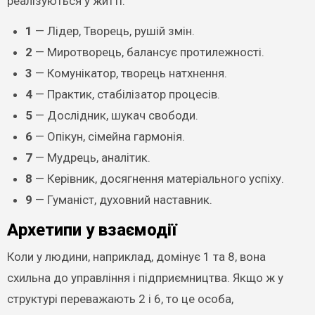
реалізуються у житті:
1
— Лідер, Творець, рушій змін.
2
— Миротворець, балансує протилежності.
3
— Комунікатор, творець натхнення.
4
— Практик, стабілізатор процесів.
5
— Дослідник, шукач свободи.
6
— Опікун, сімейна гармонія.
7
— Мудрець, аналітик.
8
— Керівник, досягнення матеріального успіху.
9
— Гуманіст, духовний наставник.
Архетипи у взаємодії
Коли у людини, наприклад, домінує 1 та 8, вона
схильна до управління і підприємництва. Якщо ж у
структурі переважають 2 і 6, то це особа,