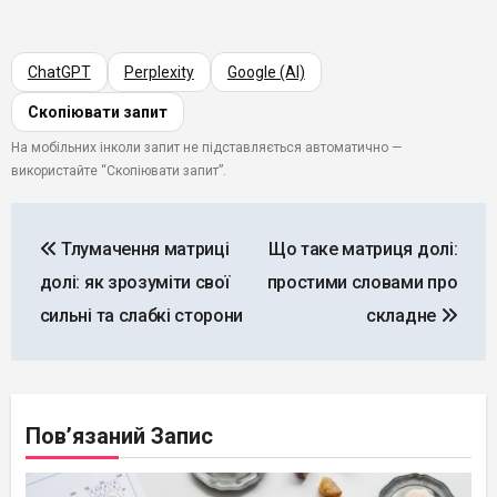
ChatGPT
Perplexity
Google (AI)
Скопіювати запит
На мобільних інколи запит не підставляється автоматично —
використайте “Скопіювати запит”.
Навігація
Тлумачення матриці
Що таке матриця долі:
записів
долі: як зрозуміти свої
простими словами про
сильні та слабкі сторони
складне
Пов’язаний Запис