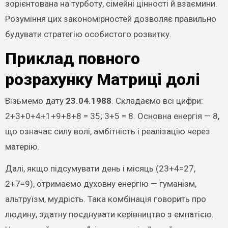
зорієнтована на турботу, сімейні цінності й взаємини.
Розуміння цих закономірностей дозволяє правильно
будувати стратегію особистого розвитку.
Приклад повного
розрахунку Матриці долі
Візьмемо дату
23.04.1988
. Складаємо всі цифри:
2+3+0+4+1+9+8+8 = 35; 3+5 = 8. Основна енергія — 8,
що означає силу волі, амбітність і реалізацію через
матерію.
Далі, якщо підсумувати день і місяць (23+4=27,
2+7=9), отримаємо духовну енергію — гуманізм,
альтруїзм, мудрість. Така комбінація говорить про
людину, здатну поєднувати керівництво з емпатією.