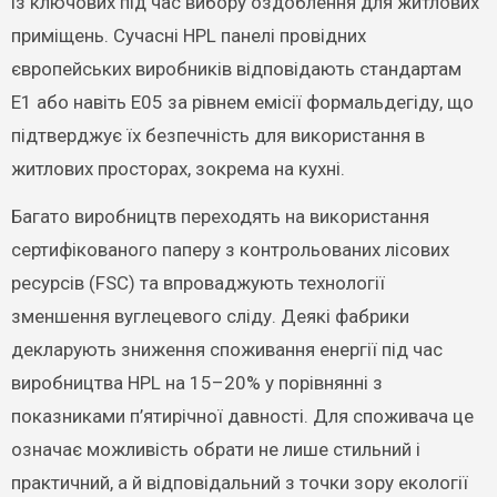
із ключових під час вибору оздоблення для житлових
приміщень. Сучасні HPL панелі провідних
європейських виробників відповідають стандартам
E1 або навіть E05 за рівнем емісії формальдегіду, що
підтверджує їх безпечність для використання в
житлових просторах, зокрема на кухні.
Багато виробництв переходять на використання
сертифікованого паперу з контрольованих лісових
ресурсів (FSC) та впроваджують технології
зменшення вуглецевого сліду. Деякі фабрики
декларують зниження споживання енергії під час
виробництва HPL на 15–20% у порівнянні з
показниками п’ятирічної давності. Для споживача це
означає можливість обрати не лише стильний і
практичний, а й відповідальний з точки зору екології