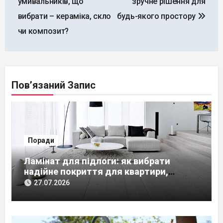
умивальників, що
зручне рішення для
вибрати – кераміка, скло
будь-якого простору
чи композит?
Пов’язаний Запис
Поради
Ламінат для підлоги: як вибрати
надійне покриття для квартири,
будинку чи офісу
27.07.2026