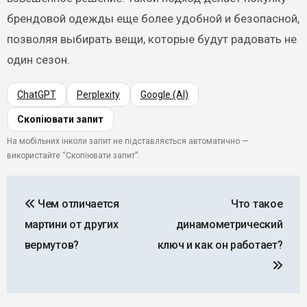
брендовой одежды еще более удобной и безопасной,
позволяя выбирать вещи, которые будут радовать не
один сезон.
ChatGPT
Perplexity
Google (AI)
Скопіювати запит
На мобільних інколи запит не підставляється автоматично —
використайте “Скопіювати запит”.
Навигация
Чем отличается
Что такое
по
мартини от других
динамометрический
записям
вермутов?
ключ и как он работает?