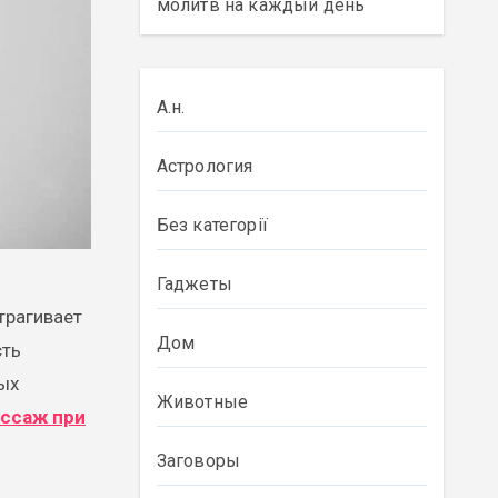
молитв на каждый день
А.н.
Астрология
Без категорії
Гаджеты
трагивает
Дом
сть
ых
Животные
ссаж при
Заговоры