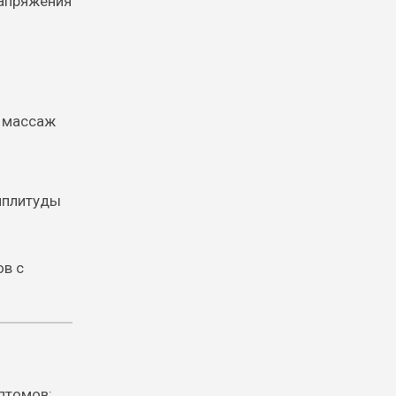
напряжения
е массаж
мплитуды
ов с
птомов: