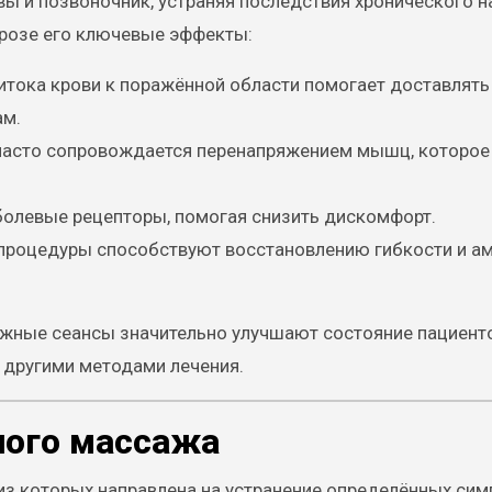
ы и позвоночник, устраняя последствия хронического 
дрозе его ключевые эффекты:
итока крови к поражённой области помогает доставлять
ам.
 часто сопровождается перенапряжением мышц, которо
болевые рецепторы, помогая снизить дискомфорт.
 процедуры способствуют восстановлению гибкости и а
жные сеансы значительно улучшают состояние пациент
 другими методами лечения.
ного массажа
из которых направлена на устранение определённых сим