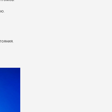
ию.
тояния.