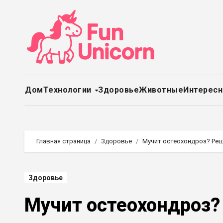
Перейти
к
содержимому
Дом
Технологии
Здоровье
Животные
Интерес
Главная страница
Здоровье
Мучит остеохондроз? Реш
Здоровье
Мучит остеохондроз?