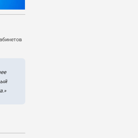
кабинетов
шее
рый
а.»