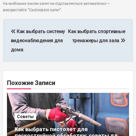
На мобільних інколи запит не підставляється автоматично —
використайте “Скопіювати запит”.
Навигация
Как выбрать систему
Как выбрать спортивные
по
видеонаблюдения для
тренажеры для зала
записям
дома
Похожие Записи
Советы
Как выбрать пистолет для
пескоструйной обработки: советы для