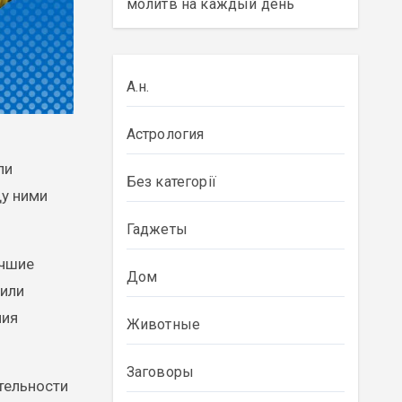
молитв на каждый день
А.н.
Астрология
ли
Без категорії
ду ними
Гаджеты
учшие
Дом
 или
ния
Животные
Заговоры
тельности