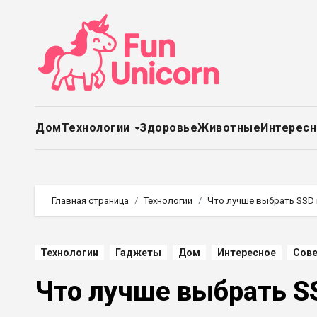
Перейти
к
содержимому
Дом
Технологии
Здоровье
Животные
Интерес
Главная страница
Технологии
Что лучше выбрать SSD
Технологии
Гаджеты
Дом
Интересное
Сов
Что лучше выбрать S