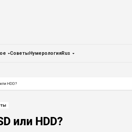
ное
Советы
Нумерология
Rus
 или HDD?
еты
SD или HDD?