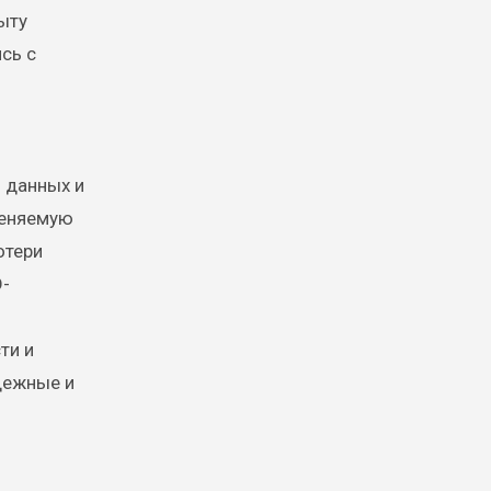
ыту
сь с
 данных и
меняемую
отери
D-
ти и
дежные и