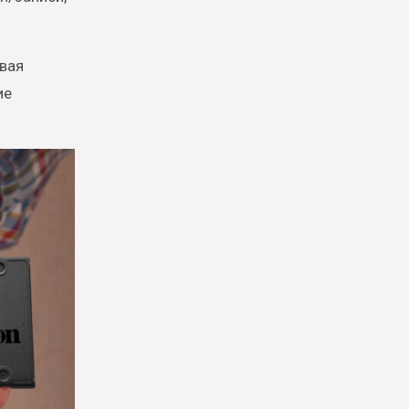
ивая
ие