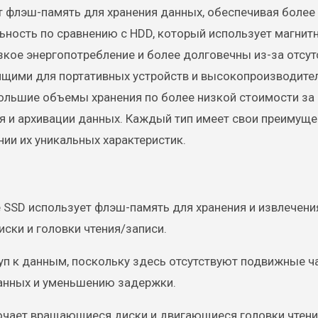
ет флэш-память для хранения данных, обеспечивая боле
ьность по сравнению с HDD, который использует магнит
зкое энергопотребление и более долговечны из-за отсут
дящими для портативных устройств и высокопроизводите
ольшие объемы хранения по более низкой стоимости за 
я и архивации данных. Каждый тип имеет свои преимуще
ии их уникальных характеристик.
 SSD использует флэш-память для хранения и извлечени
ски и головки чтения/записи.
п к данным, поскольку здесь отсутствуют подвижные ча
анных и уменьшению задержки.
лючает вращающиеся диски и двигающиеся головки чтени