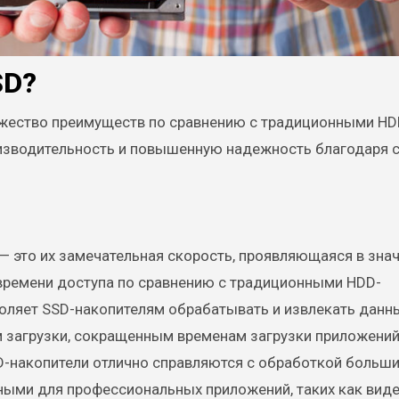
SD?
жество преимуществ по сравнению с традиционными HD
изводительность и повышенную надежность благодаря 
 это их замечательная скорость, проявляющаяся в зна
времени доступа по сравнению с традиционными HDD-
воляет SSD-накопителям обрабатывать и извлекать данн
м загрузки, сокращенным временам загрузки приложений
-накопители отлично справляются с обработкой больш
ьными для профессиональных приложений, таких как ви