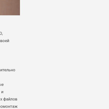
D,
своей
чительно
ые
 и
их файлов
деомонтаж