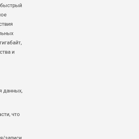
е быстрый
ное
ствия
льных
гигабайт,
ства и
я данных,
сти, что
я/записи,