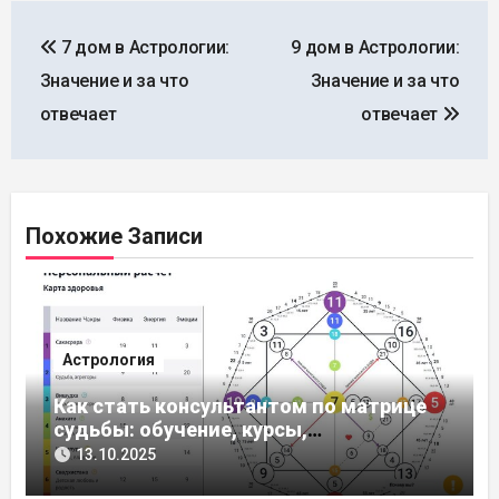
Навигация
7 дом в Астрологии:
9 дом в Астрологии:
по
Значение и за что
Значение и за что
записям
отвечает
отвечает
Похожие Записи
Астрология
Как стать консультантом по матрице
судьбы: обучение, курсы,
сертификация
13.10.2025