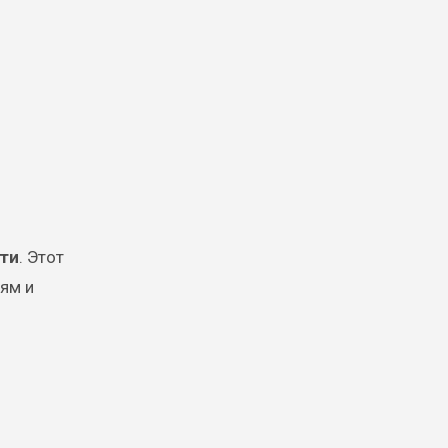
ти
. Этот
тям и