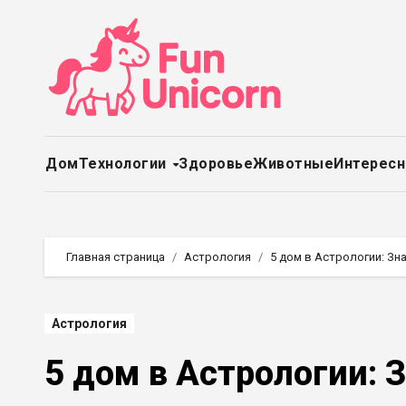
Перейти
к
содержимому
Дом
Технологии
Здоровье
Животные
Интерес
Главная страница
Астрология
5 дом в Астрологии: Зна
Астрология
5 дом в Астрологии: З