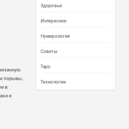
Здоровье
Интересное
Нумерология
Советы
Таро
связанную
ие порывы,
Технологии
ом в
ака и