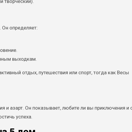
и творческий).
. Он определяет:
овение.
анным выходкам.
ктивный отдых, путешествия или спорт, тогда как Весы
я и азарт. Он показывает, любите ли вы приключения и
остичь успеха.
на 5 дом