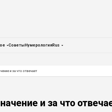
ное
Советы
Нумерология
Rus
чение и за что отвечает
начение и за что отвеча